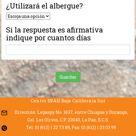
¿Utilizará el albergue?
Si la respuesta es afirmativa
indique por cuantos días
Guardar
Centro INAH Baja California Sur
Dirección: Legaspy No. 1637, entre Chiapas y Durango,
Col. Los Olivos, C.P. 23040, La Paz, B.C.S.
Tel: 01 (612) 1 22 73 89, Fax: 01 (612) 1 23 03 99